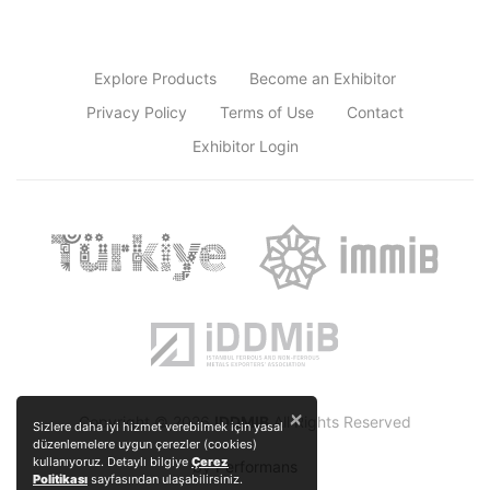
Explore Products
Become an Exhibitor
Privacy Policy
Terms of Use
Contact
Exhibitor Login
×
Copyright © 2026
IDDMIB
All Rights Reserved
Sizlere daha iyi hizmet verebilmek için yasal
düzenlemelere uygun çerezler (cookies)
kullanıyoruz. Detaylı bilgiye
Çerez
by
Performans
Politikası
sayfasından ulaşabilirsiniz.