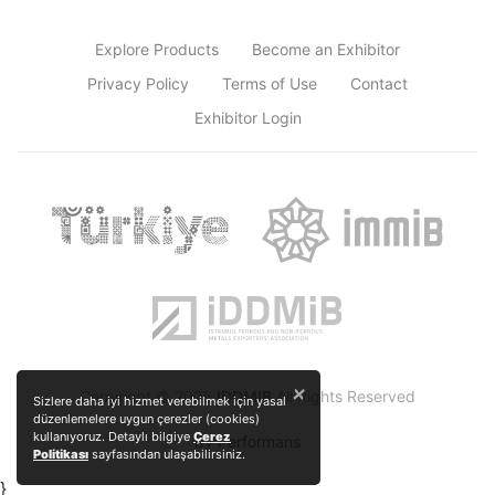
Explore Products
Become an Exhibitor
Privacy Policy
Terms of Use
Contact
Exhibitor Login
×
Copyright © 2026
IDDMIB
All Rights Reserved
Sizlere daha iyi hizmet verebilmek için yasal
düzenlemelere uygun çerezler (cookies)
kullanıyoruz. Detaylı bilgiye
Çerez
by
Performans
Politikası
sayfasından ulaşabilirsiniz.
}