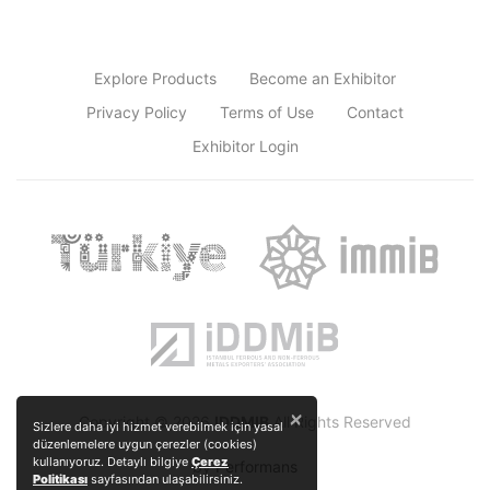
Explore Products
Become an Exhibitor
Privacy Policy
Terms of Use
Contact
Exhibitor Login
×
Copyright © 2026
IDDMIB
All Rights Reserved
Sizlere daha iyi hizmet verebilmek için yasal
düzenlemelere uygun çerezler (cookies)
kullanıyoruz. Detaylı bilgiye
Çerez
by
Performans
Politikası
sayfasından ulaşabilirsiniz.